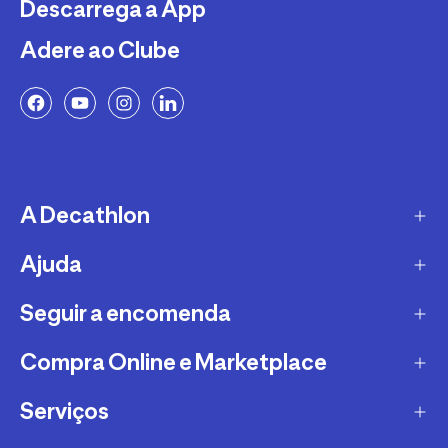
Descarrega a App
Adere ao Clube
A Decathlon
Ajuda
A empresa
Recrutamento
Seguir a encomenda
FAQs - Perguntas Frequentes
Sustentabilidade
Trocas e Devoluções
Compra Online e Marketplace
CTT
Garantias
DPD
Serviços
Métodos e Custos de Envio Decathlon
Conselhos Desportivos
TTMB