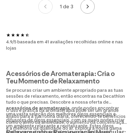
1 de 3
Paginação
4.9/5 baseada em 41 avaliações recolhidas online e nas
lojas
Acessórios de Aromaterapia: Cria o
Teu Momento de Relaxamento
Se procuras criar um ambiente apropriado para as tuas
sessões de relaxamento, então encontras na Decathlon
tudo o que precisas. Descobre a nossa oferta de
acessórios de aromaterapia
, onde podes encontrar
O uso e prática da aromaterapia pode ser um grande
uma vasta seleção dos melhores
óleos essenciais
e
aliado para a tua rotina diária, oferecendo-te benefícios
difusores de óleos essenciais
, com os quais podes criar
como o alívio da ansiedade, o aumento da concentração
um ambiente relaxante e revitalizante. Estes óleos
e a melhoria da qualidade do ar. Explora a nossa gama
Relaxamento e Recuperação Muscular:
podem ser extraídos de plantas, possuindo assim