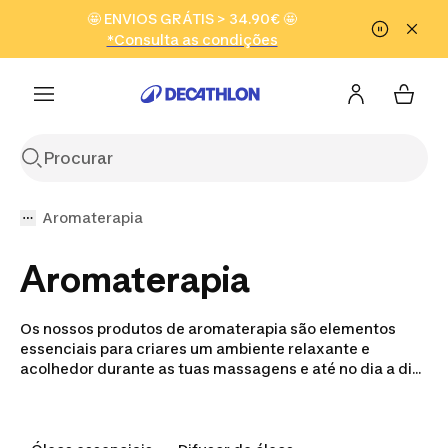
Ir para a pesquisa
🤩 ENVIOS GRÁTIS > 34.90€ 🤩
Ir para o conteúdo
Ir para o
Ver produtos ↙
*Consulta as condições
Saber mais
footer
Aromaterapia
Aromaterapia
Os nossos produtos de aromaterapia são elementos
essenciais para criares um ambiente relaxante e
acolhedor durante as tuas massagens e até no dia a dia.
Com os nossos óleos essenciais e difusores tens o kit
completo para desfrutares do teu descanso ao máximo.