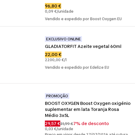
96,80 €
0,09 €/unidade
Vendido e expedido por Boost Oxygen EU
EXCLUSIVO ONLINE
GLADIATORFIT Azeite vegetal 60ml
22,00 €
2200,00 €/l
Vendido e expedido por Edelize EU
PROMOÇÃO
BOOST OXYGEN Boost Oxygen oxigénio 
suplementar em lata Toranja Rosa 
Médio 3x5L
29,57 €
7% de desconto
31,99 €
0,03 €/unidade
Preço em vigor desde 27/07/2026 até rutura