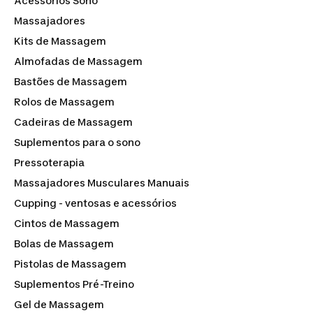
Acessórios Sono
tuas necessidades desportivas, assegurando que
cuidados quentes e frios
, ideais para diferentes
melhoras cada vez mais o teu desempenho.
Massajadores
tratamentos de recuperação, assim como produtos de
acupressão
perfeitos para relaxamento e alívio de
Kits de Massagem
tensões. Cria uma rotina de sono perfeita com os nossos
Almofadas de Massagem
acessórios de sono
disponíveis. Para todos estes
momentos de relaxamento deves também apostar nos
Bastões de Massagem
melhores
purificadores de ar
para melhorares a
Rolos de Massagem
qualidade do ar dos teus espaços.
Cadeiras de Massagem
Suplementos para o sono
Pressoterapia
Massajadores Musculares Manuais
Cupping - ventosas e acessórios
Cintos de Massagem
Bolas de Massagem
Pistolas de Massagem
Suplementos Pré-Treino
Gel de Massagem